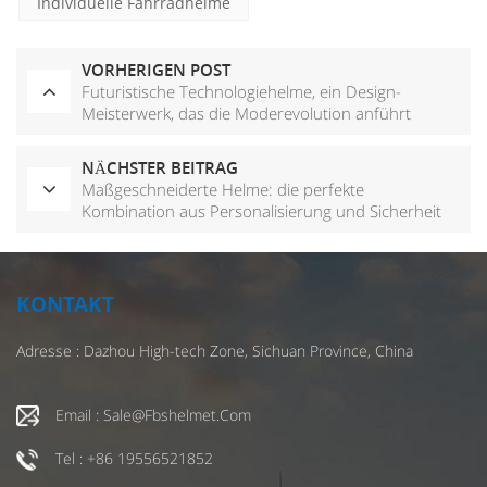
Individuelle Fahrradhelme
VORHERIGEN POST
Futuristische Technologiehelme, ein Design-
Meisterwerk, das die Moderevolution anführt
NÄCHSTER BEITRAG
Maßgeschneiderte Helme: die perfekte
Kombination aus Personalisierung und Sicherheit
KONTAKT
Adresse : Dazhou High-tech Zone, Sichuan Province, China
Email : Sale@fbshelmet.com
Tel : +86 19556521852